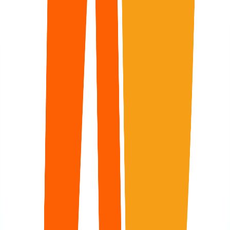
MCCB 3P - MITSUBISHI:
Giải Pháp Bảo Vệ Mạch Điện
Tối Ưu Cho Hệ Thống Công
Nghiệp
Bạn đang tìm kiếm một giải pháp bảo vệ mạch điện mạnh mẽ, đáng
tin cậy cho hệ thống điện công nghiệp của mình?
MCCB 3P -
MITSUBISHI
chính là lựa chọn hoàn hảo. Với khả năng bảo vệ
quá tải, ngắn mạch và dòng rò hiệu quả, MCCB 3P Mitsubishi đảm
bảo an toàn cho thiết bị và hệ thống điện của bạn.
MCCB 3P Là Gì?
MCCB
là viết tắt của "Molded Case Circuit Breaker" (Aptomat
khối).
MCCB 3P
là loại MCCB 3 pha, được thiết kế để bảo vệ
mạch điện 3 pha khỏi các sự cố như quá tải, ngắn mạch và dòng rò.
Thiết bị này đóng vai trò quan trọng trong việc đảm bảo an toàn và