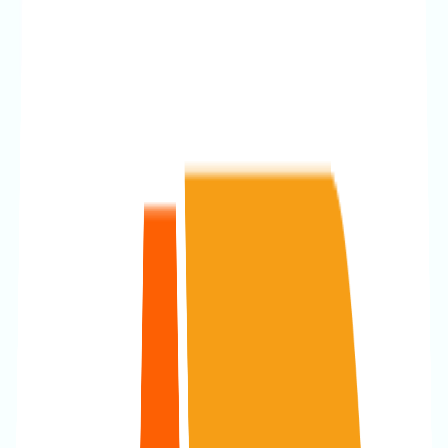
cột đèn trang trí
đầu cáp co nguội hạ thế
đầu cáp hạ thế trung quốc
đầu cáp raychem
đèn chiếu sáng đường phố
đế gang cột đèn trang trí
đèn cao áp
đèn led cao áp
đèn trang trí sân vườn
dung cụ thi công
kẹp cáp và ghíp nối
khởi động mềm abb
nắp chụp cách điện
ống co nhiệt trung thế
phụ kiện đường dây
sứ cách điện và chuỗi cách điện
thang máng cáp điện
thiết bị đóng cắt chint
khởi động từ - contactor chint
rơ le nhiệt chint
thiết bị đóng cắt ls