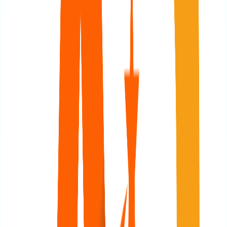
-
ốc siết cáp nhựa
ống co nhiệt
ống nối
-
nối đồng đỏ
-
ống nối đồng gt
-
ống nối đồng nhôm
-
ống nối nhôm
-
ống nối phủ nhựa bv
ống nối đồng hạ thế sl
ống nối đồng trung thế - hạ thế gyt
phụ kiện cầu đấu
sứ đỡ thanh cái hạ thế
chụp đầu cos trần
cầu đấu domino 12 chân
cầu đấu tb
công tắc xoay 2 vị trí và 3 vị trí phi 22 la38
đầu nối ống ruột gà
dây đồng bện
dây xoắn ruột gà
đèn báo phi 22
đồng hồ đo điện áp ac ad16-22d
gen cách điện sợi thủy tinh