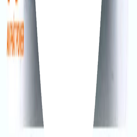
-
48
%
Aptomat khối MCCB 3P 60A 10kA Mitsubishi
NF125-CV Chính hãng
1.681.030 ₫
871.000 ₫
Chi tiết
-
48
%
Aptomat khối MCCB 3P 63A 10kA Mitsubishi
NF125-CV Chính hãng
1.672.320 ₫
871.000 ₫
Chi tiết
-
48
%
Aptomat khối MCCB 3P 75A 10kA Mitsubishi
NF125-CV Chính hãng
1.663.610 ₫