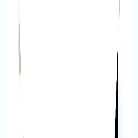
Aptomat khối MCCB Mitsubishi 3P 40A 5kA NF63-
CV Chính hãng
967.200 ₫
496.000 ₫
Chi tiết
-
49
%
Aptomat khối 3P 50A 5kA Mitsubishi NF63-CV
Chính hãng
980.000 ₫
496.000 ₫
Chi tiết
-
50
%
Aptomat khối 3P 60A 5kA Mitsubishi NF63-CV
Chính hãng
987.040 ₫
496.000 ₫