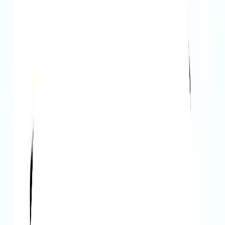
dây đồng bện
dây xoắn ruột gà
đèn báo phi 22
đồng hồ đo điện áp ac ad16-22d
gen cách điện sợi thủy tinh
máng nhựa đi dây điện
cầu đấu trung tính
Chính sách
điều khoản sử dụng
chính sách kiểm hàng - đổi trả
chính sách khiếu nại
chính sách bảo hành
chính sách bảo mật thông tin
chính sách vận chuyển
hình thức thanh toán
cam kết chất lượng
Liên hệ
Trang chủ
thiết bị đóng cắt mitsubishi
thiết bị đóng cắt mccb
mccb 3p - mitsubishi