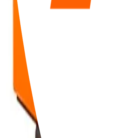
ốc siết cáp nhựa
ống co nhiệt
ống nối
nối đồng đỏ
ống nối đồng gt
ống nối đồng nhôm
ống nối nhôm
ống nối phủ nhựa bv
ống nối đồng hạ thế sl
ống nối đồng trung thế - hạ thế gyt
phụ kiện cầu đấu
sứ đỡ thanh cái hạ thế
chụp đầu cos trần
cầu đấu domino 12 chân
cầu đấu tb
công tắc xoay 2 vị trí và 3 vị trí phi 22 la38
đầu nối ống ruột gà
dây đồng bện
dây xoắn ruột gà
đèn báo phi 22
đồng hồ đo điện áp ac ad16-22d
gen cách điện sợi thủy tinh
máng nhựa đi dây điện
cầu đấu trung tính