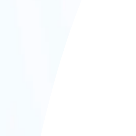
Hotline 1
0867 229 588
Hotline 2
0976 132 686
Trang chủ