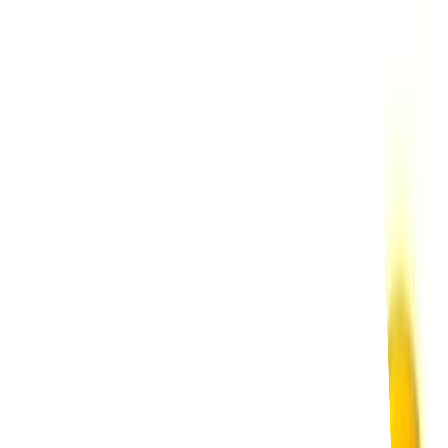
dây đồng bện
dây xoắn ruột gà
đèn báo phi 22
đồng hồ đo điện áp ac ad16-22d
gen cách điện sợi thủy tinh
máng nhựa đi dây điện
cầu đấu trung tính
Chính sách
điều khoản sử dụng
chính sách kiểm hàng - đổi trả
chính sách khiếu nại
chính sách bảo hành
chính sách bảo mật thông tin
chính sách vận chuyển
hình thức thanh toán
cam kết chất lượng
Liên hệ
Trang chủ
đầu cos đầy đủ các loại
đầu cos nối chụp