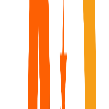
-
đầu cos ghim đực cái
-
đầu cos nhôm 1 lỗ
-
đầu cos nối chụp
-
đầu cos nối mũ xoắn
-
đầu cos pin dẹp đặc
-
đầu cos pin dẹp trần đặc
-
đầu cos pin rỗng
-
đầu cos pin rỗng đôi
-
đầu cos pin rỗng trần
-
đầu cos pin tròn đặc
-
đầu cos pin tròn trần đặc
-
đầu cos trần mỏ vịt
-
đầu cos tròn bọc nhựa
-
đầu cos tròn trần
-
đầu cos y bọc nhựa
-
đầu cos y trần
-
đầu cos đầu đạn
dây đồng bện tiếp địa bấm sẵn đầu cos
dây rút nhựa (lạt nhựa)
máy bấm cos khí nén
ốc siết cáp
-
ốc siết cáp kim loại
-
ốc siết cáp nhựa