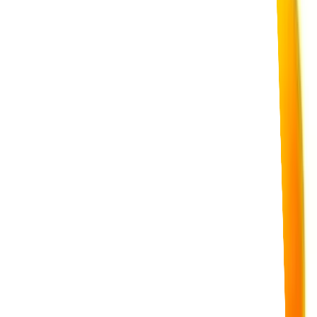
Danh mục sản phẩm
dây tiếp địa
đầu cáp và hộp nối cáp 3m
đầu cáp elbow 24kv
đầu cáp hạ thế 3m
đầu cáp t-plug 3m
đầu tplug 24kv 3m
đầu tplug 36kv 3m
đầu cáp trung thế 3m
đầu cáp co nguội trung thế 24kv
đầu cáp co nguội trung thế 36kv
đầu cáp co nhiệt trung thế 24kv
hộp nối cáp hạ thế
hộp nối trung thế 3m
đầu cos đầy đủ các loại
đầu cos đồng dài
đầu cos đồng đỏ 1 lỗ
đầu cos đồng đỏ 2 lỗ
đầu cos đồng nhôm 1 lỗ