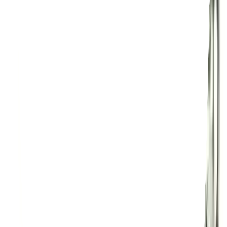
-
31
%
Ống nối cuối phủ nhựa CE3 - Ø5
56.400 ₫
39.000 ₫
Chi tiết
-
28
%
Ống nối cuối phủ nhựa CE5 - Ø6
81.700 ₫
59.000 ₫
Chi tiết
-
56
%
Ống nối cuối phủ nhựa CE8 - Ø8
178.200 ₫
79.000 ₫
Chi tiết