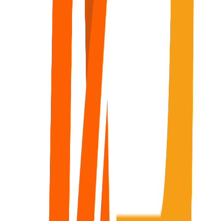
cầu đấu trung tính
vật tư tiếp địa
đầu cos nối dây điện
-
ống nối cáp đồng
-
đầu cos đồng
-
đầu cos thẻ bài
-
đầu cos đồng nhôm
-
đầu cos đồng sc
-
đầu cos kim rỗng
bảng báo giá tủ trung thế rmu abb 2025
-
tủ trung thế rmu 24kv abb
-
tủ trung thế rmu 40.5kv abb
cáp điện cadisun
-
cáp điện hạ thế
-
cáp điện trung thế
-
cáp đồng trần và nhôm trần
chống sét van
cột đèn chiếu sáng
-
cột đèn chiếu sáng đường phố
-
cột đèn trang trí
đầu cáp co nguội hạ thế
đầu cáp hạ thế trung quốc
đầu cáp raychem