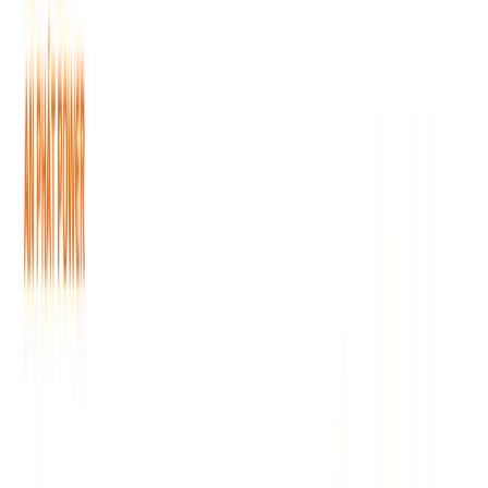
Thông tin công ty
CÔNG TY TNHH AN PHÁT POWER
Mã số thuế:
0111007032
Địa chỉ ĐKKD:
Tổ 3 - Phường Phúc Lợi - Hà Nội
VP Miền Bắc:
Ngõ 199 - Đình Xuyên - Hà Nội
VP Miền Nam:
1/1 Phước Long B, Thủ Đức, HCM
Hotline/Zalo 1:
0867 229 588
Hotline/Zalo 2:
0976 132 686
Email:
Anphatpowercontact@gmail.com
Thời gian làm việc:
Thứ 2 - Thứ 7: 8:00 - 18:00
Liên kết nhanh
Trang chủ
Giới thiệu
Sản phẩm