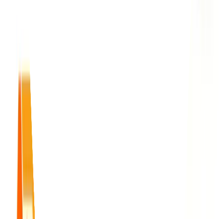
Đầu Cos Đồng TL
Đầu COS Ghim Đực Cái
Đầu Cos nhôm 1 lỗ
Đầu Cos Nối Chụp
Đầu Cos Nối Mũ Xoắn
Đầu cos Pin dẹp đặc
Đầu cos Pin dẹp trần đặc
Đầu Cos Pin Rỗng
Đầu Cos Pin Rỗng Đôi