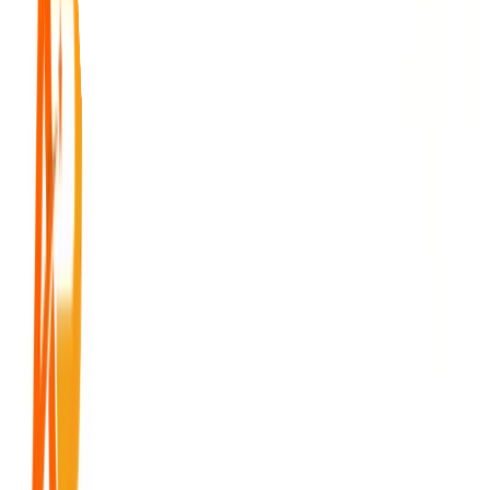
Đầu Cos Pin Rỗng Trần
Đầu cos Pin tròn đặc
Đầu cos Pin tròn trần đặc
Đầu COS trần mỏ vịt
Đầu Cos tròn bọc nhựa
Đầu Cos tròn trần
Đầu cos Y bọc nhựa
Đầu cos Y trần
Đầu Cos đầu đạn
HOTLINE 1 24/7