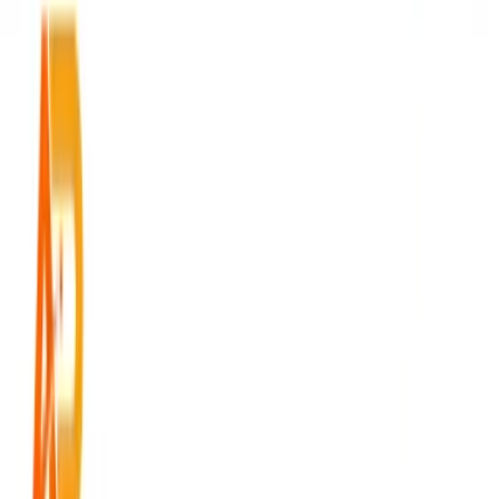
ĐẦU CÁP TRUNG THẾ 3M
HỘP NỐI CÁP HẠ THẾ
HỘP NỐI TRUNG THẾ 3M
HOTLINE 1 24/7
Kinh doanh
HOTLINE 2 24/7
Kinh doanh
Mr Duc (NVKD Miền Bắc)