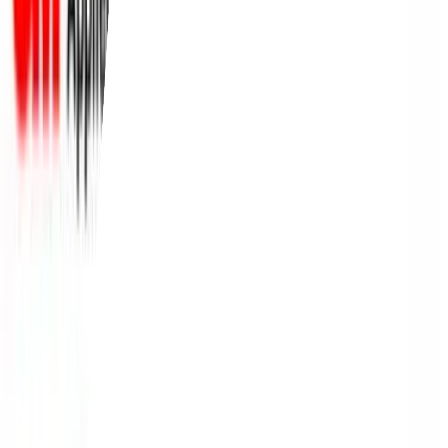
Giới thiệu
Sản phẩm
dây tiếp địa
đầu cos đồng dài
đầu cos đồng đỏ 1 lỗ
đầu cos đồng đỏ 2 lỗ
đầu cos đồng nhôm 1 lỗ
đầu cos đồng nhôm 2 lỗ
đầu cos đồng sc
đầu cos đồng tl
đầu cos ghim đực cái
đầu cos nhôm 1 lỗ
đầu cos nối chụp
đầu cos nối mũ xoắn
đầu cos pin dẹp đặc
đầu cos pin dẹp trần đặc
đầu cos pin rỗng
đầu cos pin rỗng đôi
đầu cos pin rỗng trần
đầu cos pin tròn đặc
đầu cos pin tròn trần đặc
đầu cos trần mỏ vịt