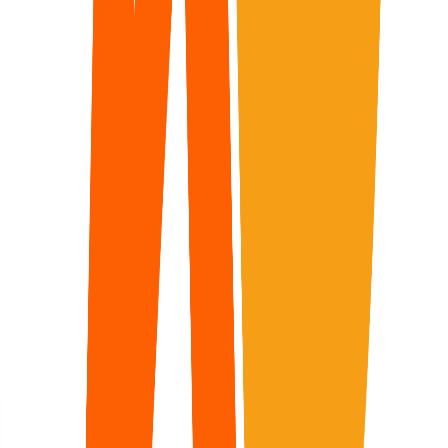
đèn chiếu sáng đường phố
-
đế gang cột đèn trang trí
-
đèn cao áp
-
đèn led cao áp
-
đèn trang trí sân vườn
dung cụ thi công
kẹp cáp và ghíp nối
khởi động mềm abb
nắp chụp cách điện
ống co nhiệt trung thế
phụ kiện đường dây
sứ cách điện và chuỗi cách điện
thang máng cáp điện
thiết bị đóng cắt chint
-
khởi động từ - contactor chint
-
rơ le nhiệt chint
thiết bị đóng cắt ls
-
aptomat chống giật ls
-
khoi dong tu ls
-
mccb 2p ls
-
mccb 3p ls
-
mccb 4p ls