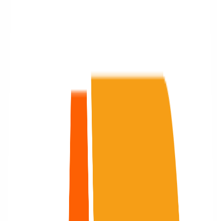
cầu đấu trung tính
vật tư tiếp địa
đầu cos nối dây điện
ống nối cáp đồng
đầu cos đồng
đầu cos thẻ bài
đầu cos đồng nhôm
đầu cos đồng sc
đầu cos kim rỗng
bảng báo giá tủ trung thế rmu abb 2025
tủ trung thế rmu 24kv abb
tủ trung thế rmu 40.5kv abb
cáp điện cadisun
cáp điện hạ thế
cáp điện trung thế
cáp đồng trần và nhôm trần
chống sét van
cột đèn chiếu sáng
cột đèn chiếu sáng đường phố
cột đèn trang trí