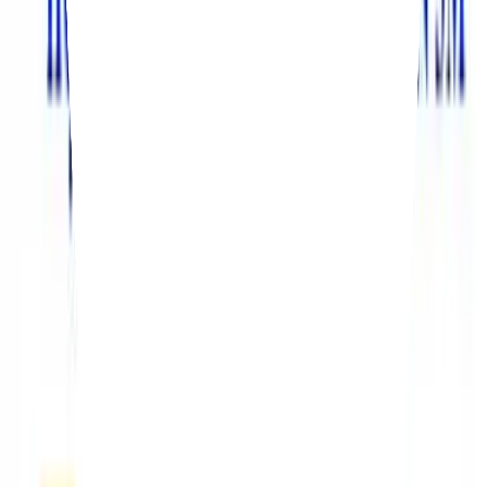
Chi tiết
Hộp Nối Cáp Hạ Thế 3M 4x300mm2 Resin Chính
hãng
Chi tiết
Hộp Nối Cáp Hạ Thế 3M 4x16mm2 (Loại Resin)
Chính hãng
Chi tiết
Hộp Nối Cáp Hạ Thế 3M 4x25mm2 (Đổ Keo Resin)
Chính hãng
Chi tiết
Đầu cáp Elbow 24kV
ĐẦU CÁP HẠ THẾ 3M
ĐẦU CÁP T-PLUG 3M