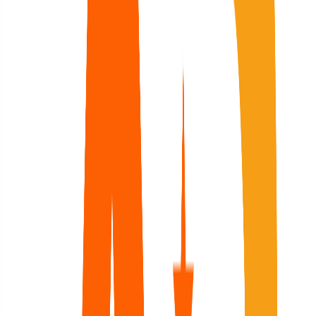
dây tiếp địa
đầu cáp và hộp nối cáp 3m
-
đầu cáp elbow 24kv
-
đầu cáp hạ thế 3m
-
đầu cáp t-plug 3m
+
đầu tplug 24kv 3m
+
đầu tplug 36kv 3m
-
đầu cáp trung thế 3m
+
đầu cáp co nguội trung thế 24kv
+
đầu cáp co nguội trung thế 36kv
+
đầu cáp co nhiệt trung thế 24kv
-
hộp nối cáp hạ thế
-
hộp nối trung thế 3m
đầu cos đầy đủ các loại
-
đầu cos đồng dài
-
đầu cos đồng đỏ 1 lỗ
-
đầu cos đồng đỏ 2 lỗ
-
đầu cos đồng nhôm 1 lỗ
-
đầu cos đồng nhôm 2 lỗ
-
đầu cos đồng sc
-
đầu cos đồng tl