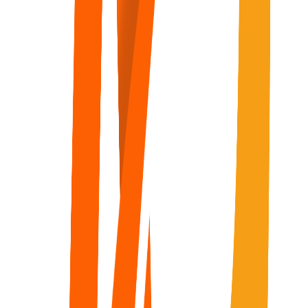
ống co nhiệt
ống nối
-
nối đồng đỏ
-
ống nối đồng gt
-
ống nối đồng nhôm
-
ống nối nhôm
-
ống nối phủ nhựa bv
ống nối đồng hạ thế sl
ống nối đồng trung thế - hạ thế gyt
phụ kiện cầu đấu
sứ đỡ thanh cái hạ thế
chụp đầu cos trần
cầu đấu domino 12 chân
cầu đấu tb
công tắc xoay 2 vị trí và 3 vị trí phi 22 la38
đầu nối ống ruột gà
dây đồng bện
dây xoắn ruột gà
đèn báo phi 22
đồng hồ đo điện áp ac ad16-22d
gen cách điện sợi thủy tinh
máng nhựa đi dây điện