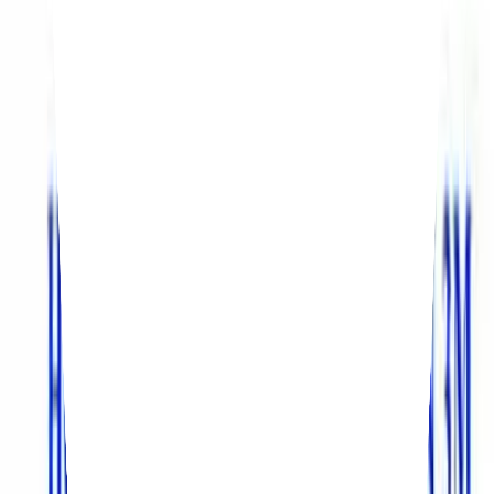
hãng
Chi tiết
Hộp nối cáp ngầm hạ thế 4x95mm2 3M (đổ keo)
Chính hãng
Chi tiết
Hộp Nối Cáp Hạ Thế 4x150mm2 3M Chống Nước
Chính hãng
Chi tiết
Hộp Nối Cáp Hạ Thế 4x185mm2 3M Resin Đổ Keo
Chính hãng
Chi tiết
Hộp Nối Cáp Hạ Thế 3M Đổ Keo Resin 4x240mm2
Chính hãng