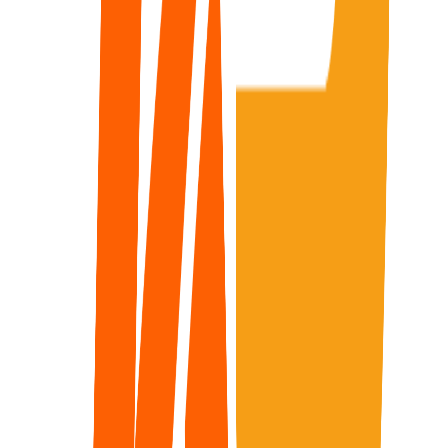
cầu đấu trung tính
vật tư tiếp địa
đầu cos nối dây điện
-
ống nối cáp đồng
-
đầu cos đồng
-
đầu cos thẻ bài
-
đầu cos đồng nhôm
-
đầu cos đồng sc
-
đầu cos kim rỗng
bảng báo giá tủ trung thế rmu abb 2025
-
tủ trung thế rmu 24kv abb
-
tủ trung thế rmu 40.5kv abb
cáp điện cadisun
-
cáp điện hạ thế
-
cáp điện trung thế
-
cáp đồng trần và nhôm trần
chống sét van
cột đèn chiếu sáng
-
cột đèn chiếu sáng đường phố
-
cột đèn trang trí
đầu cáp co nguội hạ thế
đầu cáp hạ thế trung quốc
đầu cáp raychem